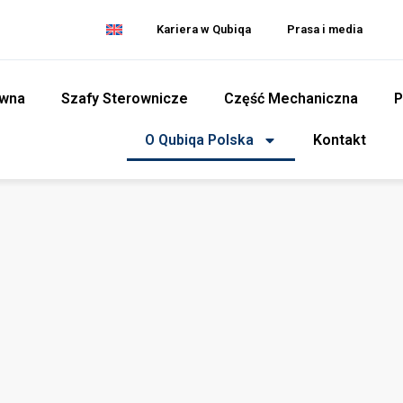
Kariera w Qubiqa
Prasa i media
ówna
Szafy Sterownicze
Część Mechaniczna
P
O Qubiqa Polska
Kontakt