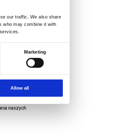
se our traffic. We also share
ers who may combine it with
 services.
ganiu naszym
go dążymy do
Marketing
rtnerem naszych
ateriałów, logistyki i
 jakości operacyjnej.
Allow all
ntami oraz
ania naszych