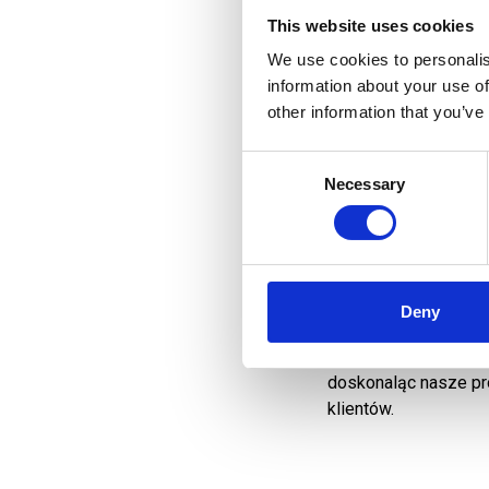
This website uses cookies
We use cookies to personalis
Realizacja możliwo
information about your use of
Dostrzegam
other information that you’ve
Naszą wizją jest „Re
Consent
klientom w pełnym w
Necessary
Selection
projektowania wydajn
klientów.
Misją Qubiqa jest roz
automatyki we współp
Deny
Wskaźnikami tego są m
Będziemy konsekwentn
doskonaląc nasze pro
klientów.