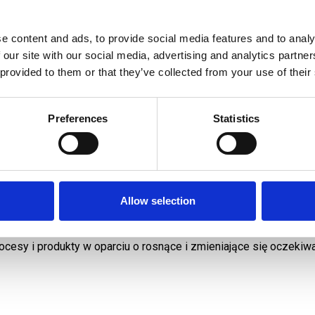
e content and ads, to provide social media features and to analy
ści
 our site with our social media, advertising and analytics partn
y potencjał zamiast przeszkód
 provided to them or that they’ve collected from your use of their
alizacja możliwości”. Oznacza to dla nas skupienie się na poma
ykorzystaniu ich potencjału w najlepszy możliwy sposób. Dlate
Preferences
Statistics
ych, wysokiej jakości rozwiązań, aby stać się preferowanym pa
wijanie, produkcja i wdrażanie rozwiązań w zakresie transportu m
racy z naszymi klientami, w celu poprawy ich efektywności oraz
Allow selection
.in. lojalność klientów oraz ich satysfakcja.
ie rozwijać te obszary, budując długoterminowe relacje z klie
cesy i produkty w oparciu o rosnące i zmieniające się oczekiw