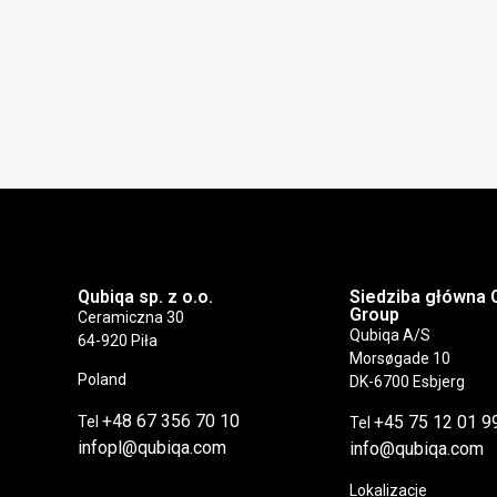
Qubiqa sp. z o.o.
Siedziba główna 
Group
Ceramiczna 30
Qubiqa A/S
64-920 Piła
Morsøgade 10
Poland
DK-6700 Esbjerg
+48 67 356 70 10
+45 75 12 01 9
Tel
Tel
infopl@qubiqa.com
info@qubiqa.com
Lokalizacje