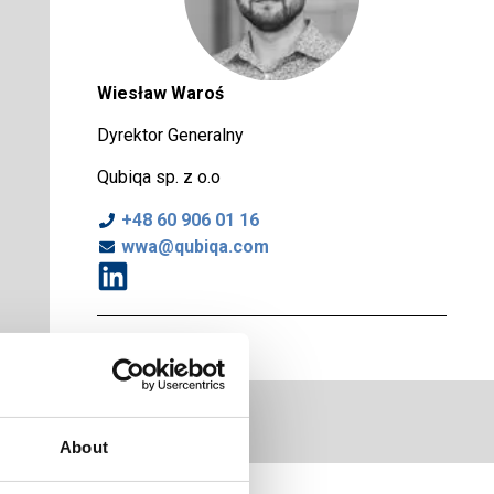
Wiesław Waroś
Dyrektor Generalny
Qubiqa sp. z o.o
+48 60 906 01 16
wwa@qubiqa.com
About